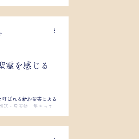
「大祈願の日」とも言われ
２日を含めた５日間、大祈
分
聖霊を感じる
と呼ばれる新約聖書にある
復活・昇天後、集まって
ちの上に、神からの聖霊が
、およびその出来事を記念
..