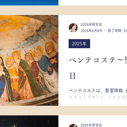
自身が初めて人類に伝えた
ます。秘教徒は満月の前後
願を唱えます。...
2025年研究会
2025年6月8日
読了時間: 5
2025年
ペンテコステ～
日
ペンテコステは、聖霊降臨 
エピソードの1つ。イエスの
祈っていた120人の信徒た
降ったという出来事のこと
するキリスト教の祝祭日。こ.
2025年研究会