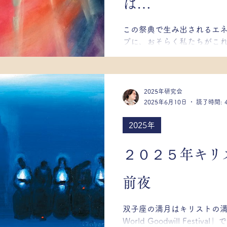
は…
この祭典で生み出されるエ
プに、おそらく私たちがこ
とのないほど、シャンバラ
類と より完全に調和して協
す。この調和により、将来重要
2025年研究会
2025年6月10日
読了時間: 
2025年
２０２５年キリ
前夜
双子座の満月はキリストの
World Goodwill Festi