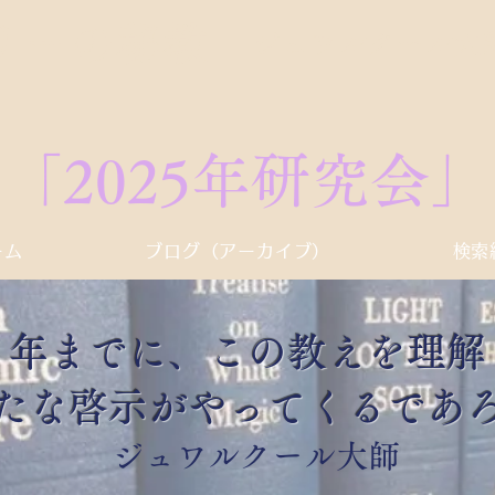
リーの秘教
​ジュワルクール
学
「​​2025年研究会」
ーム
ブログ（アーカイブ）
検索
２５年までに、この教えを理解
たな啓示がやってくるであ
​ジュワルクール大師