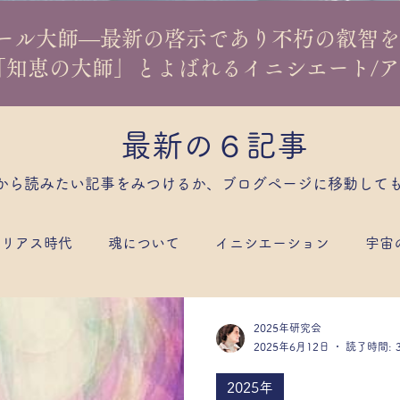
クール大師—最新の啓示であり不朽の叡智を
「知恵の大師」とよばれるイニシエート/
​最新の６記事
から読みたい記事をみつけるか、ブログページに移動して
エリアス時代
魂について
イニシエーション
宇宙
家/民族の問題
教育/未来の子供
社会/結婚や性、医療
2025年研究会
2025年6月12日
読了時間: 
イキック/魂能力の開花
瞑想/テレパシー
アーリア人
2025年