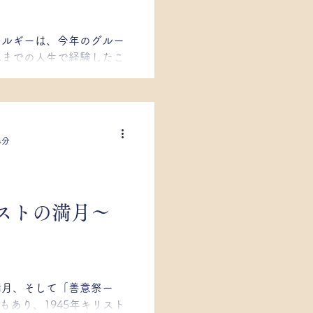
ネルギーは、今年のグルー
れまでの人生で経験したこ
、ハイラーキー、そして人
力し合う機会 を与えま
となる...
4分
ストの満月～
満月、そして「善意祭ー
val」でもあり、1945年キリスト