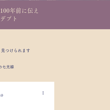
100年前に伝え
アデプト
も見つけられます
の七光線
社会/健康や医療
3分
種
秘教占星学/宇宙