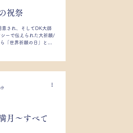
願の祝祭
ラーキー
用意され、そしてDK大師
シーで伝えられた大祈願/
952年から「世界祈願の日」とし
められてきました。 始ま
学を学んだ秘教徒から始ま
5分
の満月～すべて