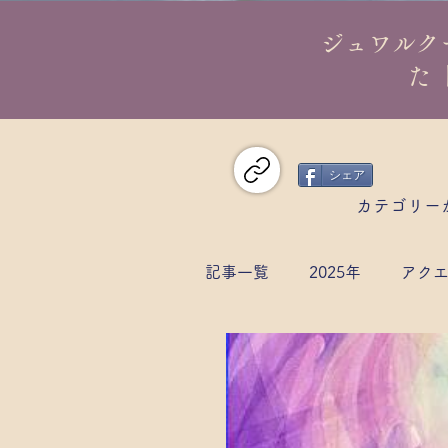
​ジュワル
た
シェア
カテゴリー
記事一覧
2025年
アク
日本/東洋について
国
闇のブラザーフッド
サ