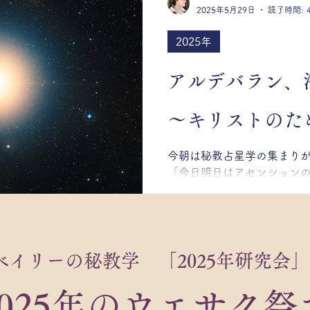
2025年5月29日
読了時間: 
2025年
アルデバラン、
～キリストのた
今朝は秘教占星学の集まり
「今日明日はアセンションの
うに言っているのを聞いて
ずかしかったので、あとでこ
とアルデバランのコンジャンク
ベイリーの秘教学​ 「​2025年研究会」
2025年のウエサク