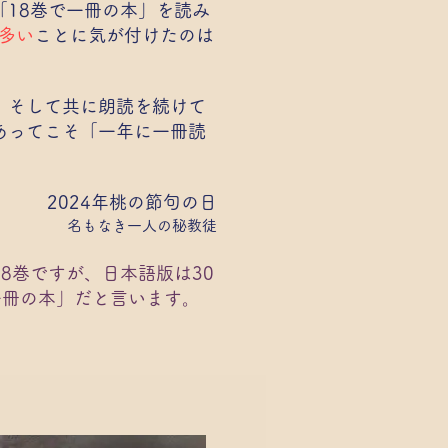
18巻で一冊の本」を読み
多い
ことに気が付けたのは
、そして共に朗読を続けて
あってこそ「一年に一冊読
。
2024年桃の節句の日
名もなき一
人の秘教徒
8巻ですが、
日本語版は30
一冊の本」だと言います。