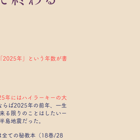
2025年」という年数が書
025年にはハイラーキーの大
らば2025年の前年、一生
出来る限りのことはした
いー
登半島地震だった。
は全ての秘教本（18巻/28