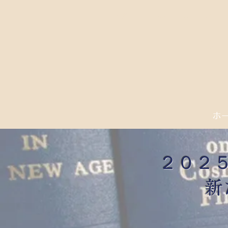
​アリスベイ
ホ
​２０
新