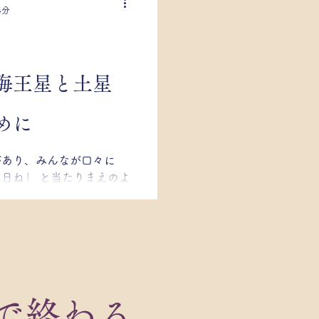
4分
海王星と土星
めに
があり、みんなが口々に
日ね」 と当たりまえのよ
、一人私だけ｛？？」で恥
っそり質問すると、 太陽
ション...
祭で終わる