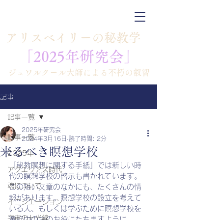
​アリスベイリーの秘教学
「​​2025年研究会」
​ジュワルクール大師による不朽の叡智
記事
記事一覧
2025年研究会
記事一覧
2024年3月16日
読了時間: 2分
来るべき瞑想学校
2025年
「秘教瞑想に関する手紙」では新しい時
アクエリアス時代
代の瞑想学校の啓示も書かれています。
魂について
この短い文章のなかにも、たくさんの情
報があります。瞑想学校の設立を考えて
イニシエーション
いる人、もしくは学ぶために瞑想学校を
宇宙の七光線
選択中の方のお役にたちますように。