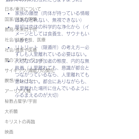
日本/東洋について
家族の履歴（肉体が持っている情報
国家/民族の問題
はあなどれない、無視できない）
最初は肉体の科学的な浄化から（イ
教育/未来の子供
メージとしては食養生、サウナもい
社会/結婚や性、医療
いかも）
リトリート（隠遁所）の考え方ー必
社会/健康や医療
ずしも人里離れている必要はない。
闇のブラザーフッド
大切なのは参加者の態度、内的な無
執着（人里離れても、意識が都会と
サイキック/魂能力の開花
つながっているなら、人里離れても
瞑想/テレパシー
意味はない。都会にありながらも、
人里離れた場所に住んでいるように
アーリア人種
ふるまえるのが大切）
秘教占星学/宇宙
大祈願
キリストの再臨
映画