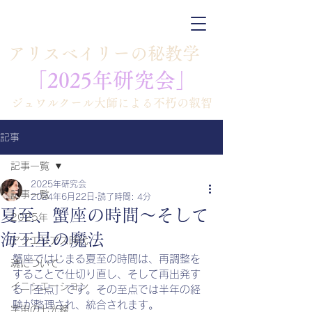
​アリスベイリーの秘教学
「​​2025年研究会」
​ジュワルクール大師による不朽の叡智
記事
記事一覧
2025年研究会
記事一覧
2024年6月22日
読了時間: 4分
夏至、蟹座の時間～そして
2025年
海王星の魔法
アクエリアス時代
蟹座ではじまる夏至の時間は、再調整を
魂について
することで仕切り直し、そして再出発す
イニシエーション
る「至点」です。その至点では半年の経
験が整理され、統合されます。
宇宙の七光線