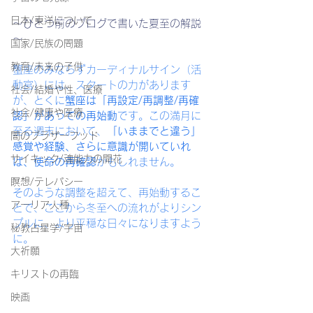
日本/東洋について
～ひとつ前のブログで書いた夏至の解説
～
国家/民族の問題
教育/未来の子供
蟹座のみならずカーディナルサイン（活
動宮）には、スタートの力があります
社会/結婚や性、医療
が、とくに
蟹座は「再設定/再調整/再確
社会/健康や医療
認」があっての再始動
です。この満月に
至る週末において、
「いままでと違う」
闇のブラザーフッド
感覚や経験、さらに意識が開いていれ
サイキック/魂能力の開花
ば、使命の再確認
かもしれません。
瞑想/テレパシー
そのような調整を超えて、再始動するこ
アーリア人種
とで、ここから冬至への流れがよりシン
プルに、より平穏な日々になりますよう
秘教占星学/宇宙
に。
大祈願
キリストの再臨
映画