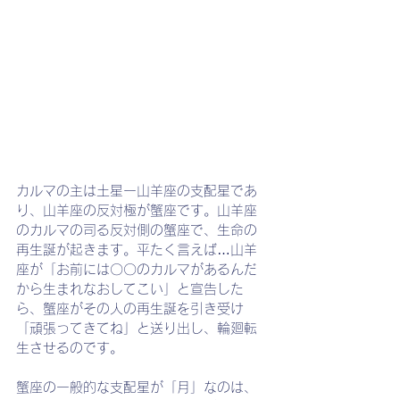
カルマの主は土星ー山羊座の支配星であ
り、山羊座の反対極が蟹座です。山羊座
のカルマの司る反対側の蟹座で、生命の
再生誕が起きます。平たく言えば…山羊
座が「お前には〇〇のカルマがあるんだ
から生まれなおしてこい」と宣告した
ら、蟹座がその人の再生誕を引き受け
「頑張ってきてね」と送り出し、輪廻転
生させるのです。
蟹座の一般的な支配星が「月」なのは、