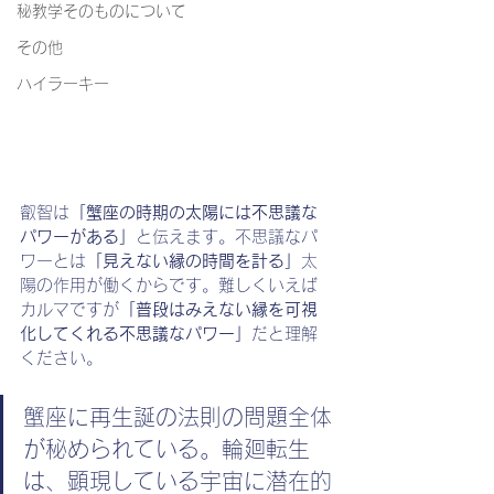
秘教学そのものについて
その他
ハイラーキー
叡智は
「蟹座の時期の太陽には不思議な
パワーがある」
と伝えます。不思議なパ
ワーとは
「見えない縁の時間を計る」
太
陽の作用が働くからです。難しくいえば
カルマですが
「普段はみえない縁を可視
化してくれる不思議なパワー」
だと理解
ください。
蟹座に再生誕の法則の問題全体
が秘められている。輪廻転生
は、顕現している宇宙に潜在的