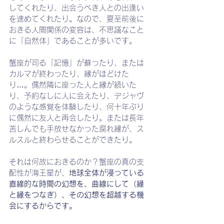
してくれたり、出会うべき人との出逢い
を速めてくれたり。なので、夏至前後に
おきる人間関係の変容は、不思議なこと
に「自然体」であることが多いです。
蟹座が司る「記憶」が蘇ったり、または
カルマが終わったり、縁がほどけた
り…。偶然隣に座った人と縁が続いた
り、予約なしに人に会えたり、デジャヴ
のような感覚を体験したり、何十年ぶり
に偶然に友人と再会したり。または長年
苦しんでも手放せなかった腐れ縁が、ス
ルスルと終わらせることができたり。
それは何故におきるのか？蟹座の真の支
配性が海王星が、
地球全体が浸っている
直線的な時間の幻想を、曲線にして（縁
と縁をつなぎ）、その幻想を超越する機
会にするからです。