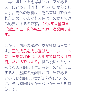
「再生誕せざるを得ないカルマがある
人」にとって「肉体」が必須だからでし
ょう。肉体の原料は、その昔は月で作ら
れたため、いまでも人体は月の満ち欠け
の影響があるのです
。
DK大師は蟹座を
「誕生の宮、肉体転生の扉」と説明しま
す。
しかし、蟹座の秘教的支配性は海王星で
す。
霊的成長を成し遂げたイニシエート
の再生誕の理由は、カルマではなく「救
済」だからでしょう。
世の役に立とうと
考える天才的な子供たちを目の当たりに
すると、蟹座の支配性が海王星であるー
という秘教的な真実が明らかになるの
に、そう時間はかからないかもーと期待
します。