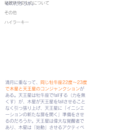
秘教学そのものについて
るのだろうか。
その他
ハイラーキー
満月に重なって、
同じ牡牛座22度～23度
で木星と天王星のコンジャンクション
が
ある。天王星は牡牛座でfallする（力を無
くす）が、木星が天王星をfallさせること
なく引っ張り上げ、天王星に「イニシエ
ーションの新たな扉を開く」準備をさせ
るのだろうか。天王星は偉大な覚醒者で
あり、木星は「始動」させるアクティベ