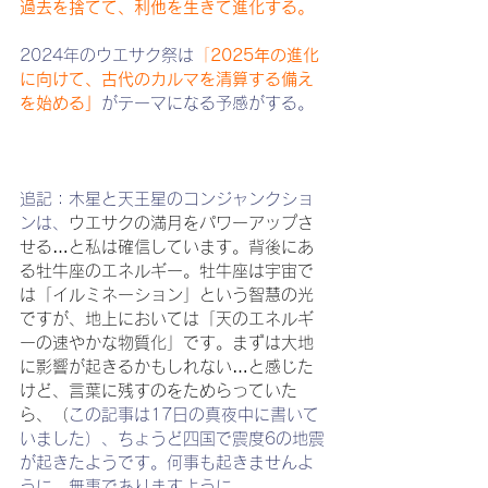
過去を捨てて、利他を生きて進化する。
2024年のウエサク祭は
「
2025年の進化
に向けて、古代のカルマを清算する備え
を始める」
がテーマになる予感がする。
追記：木星と天王星のコンジャンクショ
ンは、
ウエサクの満月をパワーアップさ
せる…と私は確信しています。背後にあ
る牡牛座のエネルギー。牡牛座は宇宙で
は「イルミネーション」という智慧の光
ですが、地上においては「天のエネルギ
ーの速やかな物質化」です。まずは大地
に影響が起きるかもしれない…と感じた
けど、言葉に残すのをためらっていた
ら、（
この記事は17日の真夜中に書いて
いました）、ちょうど四国で震度6の地震
が起きたようです。何事も起きませんよ
うに。無事でありますように。