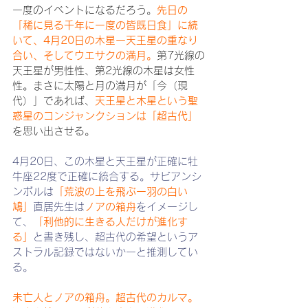
一度のイベントになるだろう。
先日の
「稀に見る千年に一度の皆既日食」に続
いて、4月20日の木星ー天王星の重なり
合い、そしてウエサクの満月。
第7光線の
天王星が男性性、第2光線の木星は女性
性。まさに太陽と月の満月が「今（現
代）」であれば、
天王星と木星という聖
惑星のコンジャンクションは「超古代」
を思い出させる。
4月20日、この木星と天王星が正確に牡
牛座22度で正確に統合する。サビアンシ
ンボルは
「荒波の上を飛ぶ一羽の白い
鳩」
直居先生は
ノアの箱舟
をイメージし
て、
「利他的に生きる人だけが進化す
る」
と書き残し、超古代の希望というア
ストラル記録ではないかーと推測してい
る。
未亡人とノアの箱舟。超古代のカルマ。