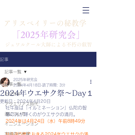
​アリスベイリーの秘教学
「​​2025年研究会」
​ジュワルクール大師による不朽の叡智
記事
記事一覧
2025年研究会
記事一覧
2024年4月18日
読了時間: 3分
2024年ウエサク祭～Day１
2025年
更新日：
2024年4月20日
アクエリアス時代
牡牛座は「イルミネーション」仏陀の智
魂について
慧の光が輝くのがウエサクの満月。
2024年は4月24日（水）午前8時49分
イニシエーション
宇宙の七光線
牡牛座5度でおきる2024年ウエサクの満