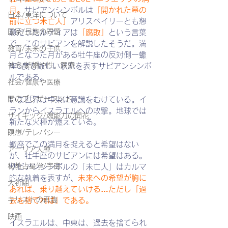
月。
サビアンシンボルは
「開かれた墓の
日本/東洋について
前に立つ未亡人」
アリスベイリーとも懇
国家/民族の問題
意だったルディアは
「腐敗」
という言葉
で、このサビアンを解説したそうだ。満
教育/未来の子供
月となった月がある牡牛座の反対側ー蠍
社会/結婚や性、医療
座5度も厳しい状況を表すサビアンシンボ
ルである。
社会/健康や医療
闇のブラザーフッド
いま世界は中東に意識をむけている。イ
ランからイスラエルへの攻撃。地球では
サイキック/魂能力の開花
新たな火種が燃えている。
瞑想/テレパシー
蠍座でこの満月を捉えると希望はない
アーリア人種
が、牡牛座のサビアンには希望はある。
秘教占星学/宇宙
サビアンシンボルの「未亡人」はカルマ
的な執着を表すが
、
未来への希望が胸に
大祈願
あれば、乗り越えていける…ただし「過
キリストの再臨
去を捨てれば」である。
映画
イスラエルは、中東は、過去を捨てられ