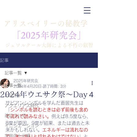
​アリスベイリーの秘教学
「​​2025年研究会」
​ジュワルクール大師による不朽の叡智
記事
記事一覧
2025年研究会
記事一覧
2024年4月20日
読了時間: 3分
2024年ウエサク祭～Day４
2025年
サビアンシンボルを学んだ直居先生は
アクエリアス時代
「
シンボルを読むときは必ず前後も含め
魂について
て流れで読みなさい。
例えば8.5度なら、
8度が原因、9度が結果、または過去と未
イニシエーション
来かもしれない。
エネルギーは流れなの
宇宙の七光線
で、きっちりと切れるわけではない
」と