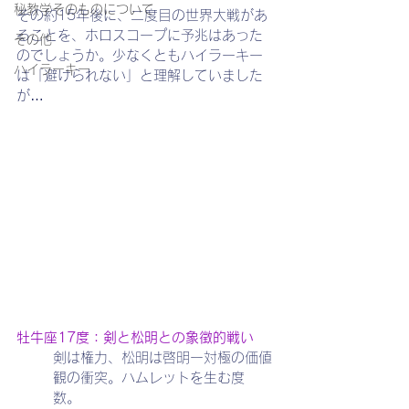
秘教学そのものについて
その約15年後に、二度目の世界大戦があ
ることを、ホロスコープに予兆はあった
その他
のでしょうか。少なくともハイラーキー
ハイラーキー
は「避けられない」と理解していました
が…
牡牛座17度：剣と松明との象徴的戦い
剣は権力、松明は啓明ー対極の価値
観の衝突。ハムレットを生む度
数。　　　　　　