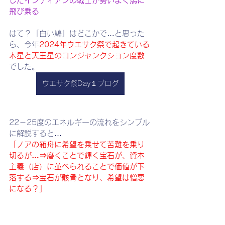
したインディアンの戦士が勢いよく馬に
飛び乗る
はて？「白い鳩」はどこかで…と思った
ら、今年
2024年ウエサク祭で起きている
木星と天王星のコンジャンクション度数
でした。
ウエサク祭Day１ブログ
22－25度のエネルギーの流れをシンプル
に解説すると…
「ノアの箱舟に希望を乗せて苦難を乗り
切るが…⇒磨くことで輝く宝石が、資本
主義（店）に並べられることで価値が下
落する⇒宝石が骸骨となり、希望は憎悪
になる？」