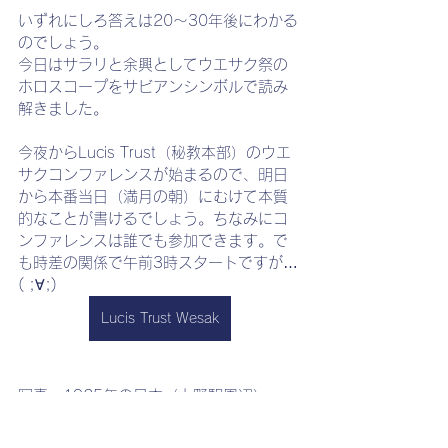
いずれにしろ答えは20～30年後にわかる
のでしょう。
今日はサラリと余興としてウエサク祭の
ホロスコープをサビアンシンボルで読み
解きました。
今夜からLucis Trust（秘教本部）のウエ
サクコンファレンスが始まるので、明日
から本番当日（満月の朝）にむけて本質
的なことが書けるでしょう。ちなみにコ
ンファレンスは誰でも参加できます。で
も時差の関係で午前3時スタートですが…
( ;∀;)　
Lucis Trust Wesak
写真：1925年の日本（上野駅周辺）
Japanアーカイブスより