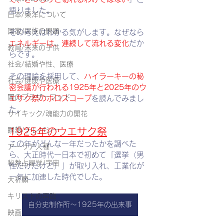
語りました。
日本/東洋について
国家/民族の問題
その考えはわかる気がします。なぜなら
エネルギーは、連続して流れる変化
だか
教育/未来の子供
らです。
社会/結婚や性、医療
その理論を採用して、
ハイラーキーの秘
社会/健康や医療
密会議が行われる1925年と2025年のウ
闇のブラザーフッド
エサク祭のホロスコープ
を読んでみまし
た。
サイキック/魂能力の開花
瞑想/テレパシー
1925年のウエサク祭
この年がどんな一年だったかを調べた
アーリア人種
ら、大正時代ー日本で初めて「選挙（男
秘教占星学/宇宙
性だけだけど）」が取り入れ、工業化が
一気に加速した時代でした。
大祈願
キリストの再臨
自分史制作所～1925年の出来事
映画