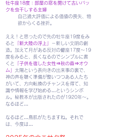
牡牛座18度：部屋の窓を開けて古いバッ
クを虫干しする主婦
自己過大評価による価値の喪失、物
欲からくる挫折。
ええ！と思ったので先の牡牛座19度をみ
ると
「新大陸の浮上」
－新しい文明の創
造。加えて月がある反対の蠍座17度～19
度をみると、長くなるのでシンプルに書
くと
「子供を宿した女性⇒秋の森⇒オウ
ム」
太陽という表向きの出来事の裏で、
神の声を聴く準備が整いつつある人たち
がいて、方向転換のチャンスを得て、知
識や情報を学び始める…というシンボ
ル。秘教本が出版されたのが1920年～。
なるほど…
なるほど…鳥肌がたちますね。それで
は、今度は…