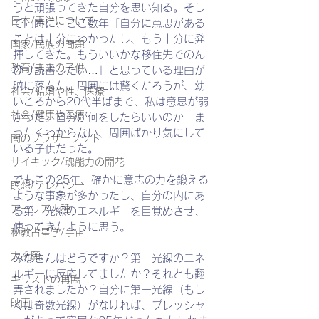
うと頑張ってきた自分を思い知る。そし
日本/東洋について
て同時に、ここ数年「自分に意思がある
ことは十分にわかったし、もう十分に発
国家/民族の問題
揮してきた。もういいかな移住先でのん
教育/未来の子供
びり読書したい…」と思っている理由が
腑に落ちた。周囲には驚くだろうが、幼
社会/結婚や性、医療
いころから20代半ばまで、私は意思が弱
社会/健康や医療
かった。自分が何をしたらいいのかーま
ったくわからない、周囲ばかり気にして
闇のブラザーフッド
いる子供だった。
サイキック/魂能力の開花
でもこの25年、確かに意志の力を鍛える
瞑想/テレパシー
ような事象が多かったし、自分の内にあ
アーリア人種
る第一光線のエネルギーを目覚めさせ、
使ってきたように思う。
秘教占星学/宇宙
大祈願
みなさんはどうですか？第一光線のエネ
ルギーに反応してましたか？それとも翻
キリストの再臨
弄されましたか？自分に第一光線（もし
映画
くは奇数光線）がなければ、プレッシャ