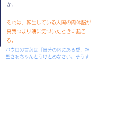
か。
それは、転生している人間の肉体脳が
真我つまり魂に気づいたときに起こ
る。
パウロの言葉は「自分の内にある愛、神
聖さをちゃんとうけとめなさい。そうす
れば、そこにキリストがみつかる」とい
う励ましに思えます。またキリストの言
葉は「いま地上でグループ意識に目覚め
ているのは私だけかもしれないが、いつ
かは多くの人が目覚め、私（キリスト）
がしていることよりも、もっと素晴らし
い活躍をする人達がいるだろう」という
こと。
「いやいや、あなたの影響力を超える人
はなかなかいないよ」と思いつつも、キ
リストと同じくらい素晴らしい人達がた