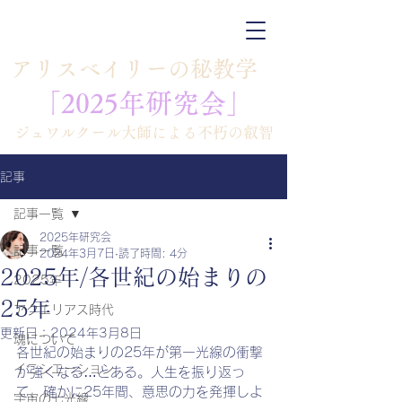
​アリスベイリーの秘教学
「​​2025年研究会」
​ジュワルクール大師による不朽の叡智
記事
記事一覧
2025年研究会
記事一覧
2024年3月7日
読了時間: 4分
2025年/各世紀の始まりの
2025年
25年
アクエリアス時代
更新日：
2024年3月8日
魂について
各世紀の始まりの25年が第一光線の衝撃
イニシエーション
が強くなる…とある。人生を振り返っ
て、確かに25年間、意思の力を発揮しよ
宇宙の七光線