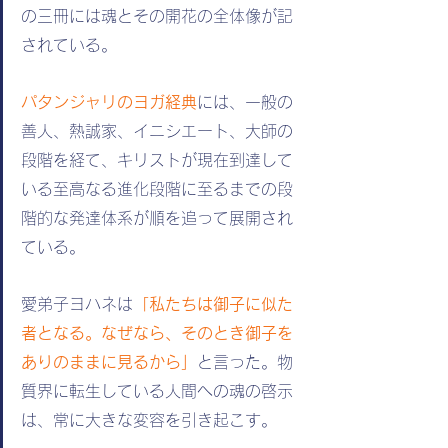
の三冊には魂とその開花の全体像が記
されている。
パタンジャリのヨガ経典
には、一般の
善人、熱誠家、イニシエート、大師の
段階を経て、キリストが現在到達して
いる至高なる進化段階に至るまでの段
階的な発達体系が順を追って展開され
ている。
愛弟子ヨハネは
「私たちは御子に似た
者となる。なぜなら、そのとき御子を
ありのままに見るから」
と言った。物
質界に転生している人間への魂の啓示
は、常に大きな変容を引き起こす。