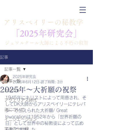
​アリスベイリーの秘教学
「​​2025年研究会」
​ジュワルクール大師による不朽の叡智
記事
記事一覧
2025年研究会
記事一覧
2025年6月12日
読了時間: 3分
2025年～大祈願の祝祭
2025年
1945年にキリストによって用意され、そ
アクエリアス時代
してDK大師からアリスベイリーにテレパ
魂について
シーで伝えられた大祈願/ Great 
Invocationは1952年から「世界祈願の
イニシエーション
日」として世界中の秘教徒によって広め
宇宙の七光線
られてきました。