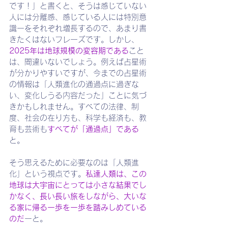
です！」と書くと、そうは感じていない
人には分離感、感じている人には特別意
識ーをそれぞれ増長するので、あまり書
きたくはないフレーズです。しかし、
2025年は地球規模の変容期である
こと
は、間違いないでしょう。例えば占星術
が分かりやすいですが、今までの占星術
の情報は「人類進化の通過点に過ぎな
い、変化しうる内容だった」ことに気づ
きかもしれません。すべての法律、制
度、社会の在り方も、科学も経済も、教
育も芸術も
すべてが「通過点」である
と。
そう思えるために必要なのは「人類進
化」という視点です。
私達人類は、この
地球は大宇宙にとっては小さな結果でし
かなく、長い長い旅をしながら、大いな
る家に帰る一歩を一歩を踏みしめている
のだ
ーと。