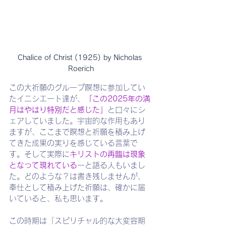
Chalice of Christ (1925) by Nicholas 
Roerich
この大祈願のグループ瞑想に参加してい
たイニシエート達が、
「この2025年の満
月はやはり特別だと感じた」
と口々にシ
ェアしていました。宇宙的な作用もあり
ますが、ここまで瞑想と祈願を積み上げ
てきた成果の実りを感じている言葉で
す。そして実際に
キリストの再臨は現象
となって現れている
ーと語る人もいまし
た。どのような？は書き残しませんが、
奉仕として積み上げた祈願は、確かに届
いていると、私も思います。
この時期は「スピリチャル的な大変容期