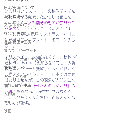
日本/東洋について
始まりはアリスベイリーの秘教学を学ん
国家/民族の問題
だ秘教徒から始まったかもしれません
が、現代では
大祈願そのものが独り歩き
教育/未来の子供
を始めた
ーというフェーズにきていま
社会/結婚や性、医療
す。この夏にはルーシストラストが「大
祈願だけのウェブサイト」をローンチし
社会/健康や医療
ます。
闇のブラザーフッド
アリスベイリーを知らなくても、秘教本( 
サイキック/魂能力の開花
通称Blue Books )を知らなくても、大祈
瞑想/テレパシー
願を唱えたいーと熱望する人々が世界的
に増えているそうです。（日本では実感
アーリア人種
はありませんが）この現象が人間に生来
秘教占星学/宇宙
備わっている
「神性さとのつながり」の
回復
であるなら、秘教学を学ばなくて
大祈願
も、ぜひ唱えてください！と伝えたくな
キリストの再臨
る私がいます。
映画