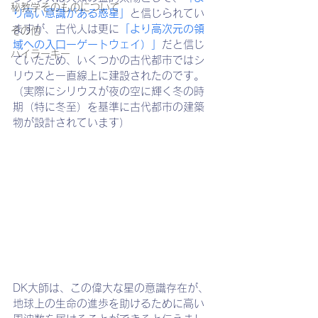
秘教学そのものについて
り高い意識がある惑星」
と信じられてい
ますが、古代人は更に
「より高次元の領
その他
域への入口ーゲートウェイ）」
だと信じ
ハイラーキー
ていたため、いくつかの古代都市ではシ
リウスと一直線上に建設されたのです。
（実際にシリウスが夜の空に輝く冬の時
期（特に冬至）を基準に古代都市の建築
物が設計されています）
DK大師は、この偉大な星の意識存在が、
地球上の生命の進歩を助けるために高い