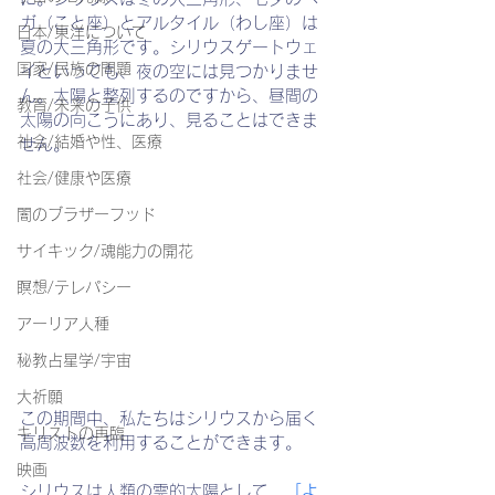
ガ（こと座）とアルタイル（わし座）は
日本/東洋について
夏の大三角形です。シリウスゲートウェ
国家/民族の問題
イといっても、夜の空には見つかりませ
ん。太陽と整列するのですから、昼間の
教育/未来の子供
太陽の向こうにあり、見ることはできま
社会/結婚や性、医療
せん。
社会/健康や医療
闇のブラザーフッド
サイキック/魂能力の開花
瞑想/テレパシー
アーリア人種
秘教占星学/宇宙
大祈願
この期間中、私たちはシリウスから届く
キリストの再臨
高周波数を利用することができます。
映画
シリウスは人類の霊的太陽として、
「よ