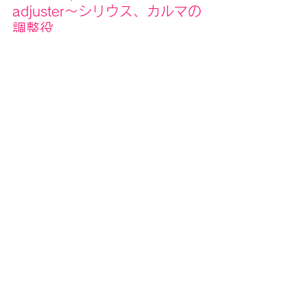
adjuster～シリウス、カルマの
調整役
～アリスベイリー宇宙の火より
シリウス
秘教占星学/宇宙
すべて表示
最新記事