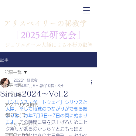
​アリスベイリーの秘教学
「​​2025年研究会」
​ジュワルクール大師による不朽の叡智
記事
記事一覧
2025年研究会
記事一覧
2024年7月5日
読了時間: 3分
Sirius2024～Vol.2
2025年
「シリウス・ゲートウェイ」シリウスと
アクエリアス時代
太陽、そして地球のつながりができる始
魂について
まりは、毎年7月3日～7日の間に始まり
ます。
この時期に星を見上げるために七
イニシエーション
夕祭りがあるのかしら？とおもうほど
宇宙の七光線
に。シリウスは冬の大三角形、七夕のベ