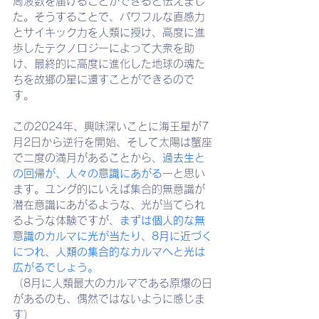
周波数を届けることができると伝えまし
た。そうすることで、パワフルな直感力
とサイキック力を人類に授け、高度に進
歩したテクノロジーによって大衆を助
け、最終的に高度に進化した地球の魂た
ちを故郷の星に還すことができるので
す。
この2024年、興味深いことに海王星が7
月2日から逆行を開始、そして太陽は蟹座
で二度の満月があることから、
過去生と
の回帰が、人々の意識にあがる
ーと思い
ます。ユング的にいえば集合的無意識が
潜在意識にあがるような、光が当てられ
るような体験ですが、
まずは個人的な無
意識のカルマに光が当たり、8月に近づく
につれ、人類の集合的なカルマへと光は
広がるでしょう。
（8月に人類最大のカルマである原爆の日
があるのも、偶然ではないように感じま
す）